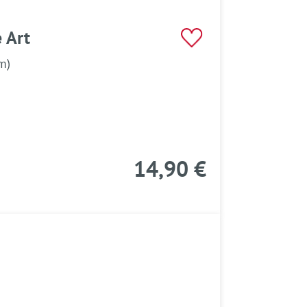
 Art
m)
14,90 €