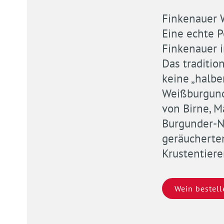
Finkenauer 
Eine echte 
Finkenauer 
Das traditi
keine „halbe
Weißburgund
von Birne, M
Burgunder-N
geräucherte
Krustentiere
Wein bestell