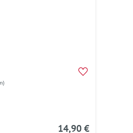
m)
14,90 €