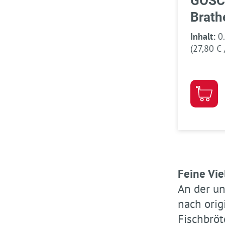
GOS
Brath
Inhalt:
0
(27,80 €
Feine Vie
An der un
nach orig
Fischbröt