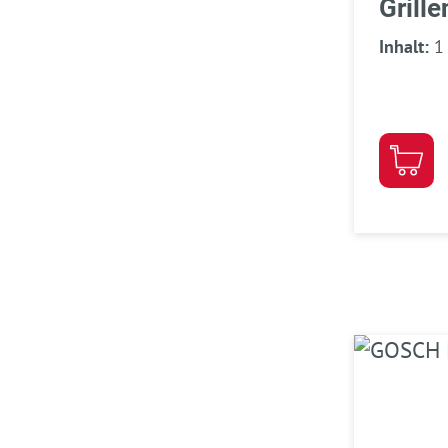
Grille
Knobl
Inhalt:
1
1 kg