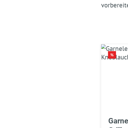
vorbereit
RABATT
%
Garne