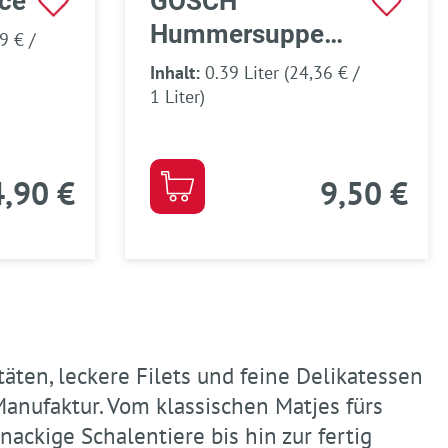
ce
GOSCH
Hummersuppe
9 € /
Sylter Art
Inhalt:
0.39 Liter
(24,36 € /
1 Liter)
4,90 €
9,50 €
äten, leckere Filets und feine Delikatessen
Manufaktur. Vom klassischen Matjes fürs
ackige Schalentiere bis hin zur fertig