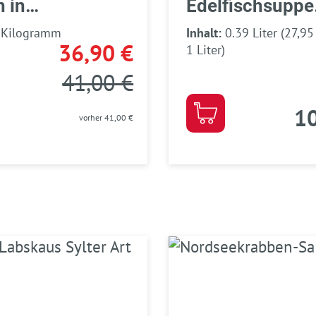
n in
Edelfischsuppe
auchmarinade,
Sylter Art
 Kilogramm
Inhalt:
0.39 Liter
(27,95
36,90 €
1 Liter)
41,00 €
10
vorher 41,00 €