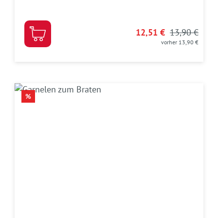
12,51 €
13,90 €
vorher 13,90 €
RABATT
%