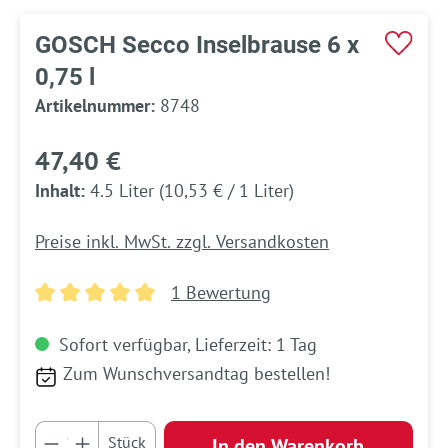
GOSCH Secco Inselbrause 6 x
0,75 l
Artikelnummer:
8748
47,40 €
Inhalt:
4.5 Liter
(10,53 € / 1 Liter)
Preise inkl. MwSt. zzgl. Versandkosten
1 Bewertung
Durchschnittliche Bewertung von 5 von 5 Sternen
Sofort verfügbar, Lieferzeit: 1 Tag
Zum Wunschversandtag bestellen!
Produkt Anzahl: Gib den gewünschten Wert e
Stück
In den Warenkorb