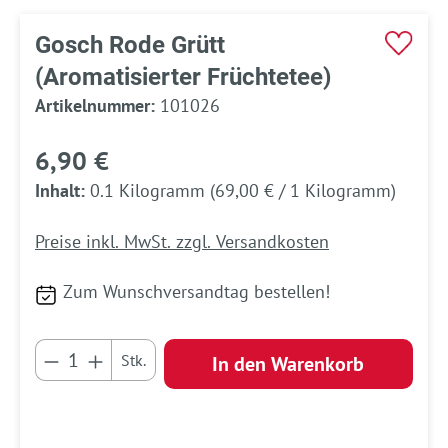
Gosch Rode Grütt
(Aromatisierter Früchtetee)
Artikelnummer:
101026
6,90 €
Inhalt:
0.1 Kilogramm
(69,00 € / 1 Kilogramm)
Preise inkl. MwSt. zzgl. Versandkosten
Zum Wunschversandtag bestellen!
Produkt Anzahl: Gib den gewünschten Wert e
Stk.
In den Warenkorb