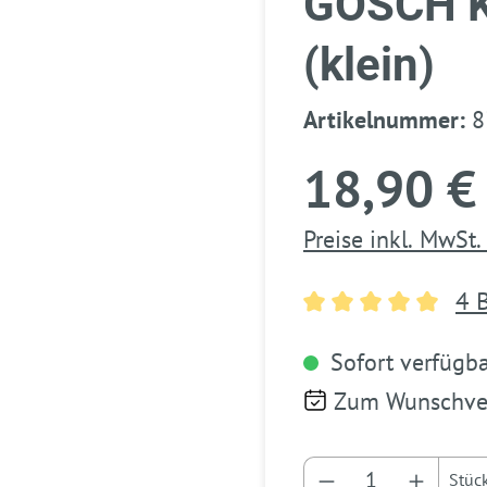
GOSCH K
(klein)
Artikelnummer:
8
18,90 €
Preise inkl. MwSt.
4 
Durchschnittlich
Sofort verfügbar
Zum Wunschver
Produkt Anzahl: 
Stüc