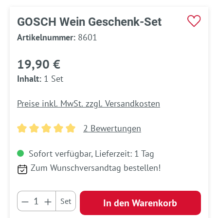
GOSCH Wein Geschenk-Set
Artikelnummer:
8601
19,90 €
Inhalt:
1 Set
Preise inkl. MwSt. zzgl. Versandkosten
2 Bewertungen
Durchschnittliche Bewertung von 5 von 5 Sternen
Sofort verfügbar, Lieferzeit: 1 Tag
Zum Wunschversandtag bestellen!
Produkt Anzahl: Gib den gewünschten Wert e
Set
In den Warenkorb